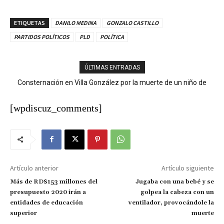
ETIQUETAS
DANILO MEDINA
GONZALO CASTILLO
PARTIDOS POLÍTICOS
PLD
POLÍTICA
ÚLTIMAS ENTRADAS
Consternación en Villa González por la muerte de un niño de
Ministerio Público y DNCD desarticulan red de narcotráfico en
nueve años tras descarga eléctrica
Operación LGTCA
[wpdiscuz_comments]
Artículo anterior
Artículo siguiente
Más de RD$153 millones del
Jugaba con una bebé y se
presupuesto 2020 irán a
golpea la cabeza con un
entidades de educación
ventilador, provocándole la
superior
muerte