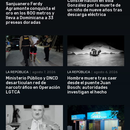
Consternación en Villa
Sanjuanero Ferdy
González por la muerte de
Agramonte conquista el
un niño de nueve años tras
oro en los 800 metros y
descarga eléctrica
lleva a Dominicana a 33
preseas doradas
LA REPÚBLICA
agosto 7, 2026
LA REPÚBLICA
agosto 6, 2026
Ministerio Público y DNCD
Hombre muere tras caer
desarticulan red de
desde el puente Juan
narcotráfico en Operación
Bosch; autoridades
LGTCA
investigan el hecho