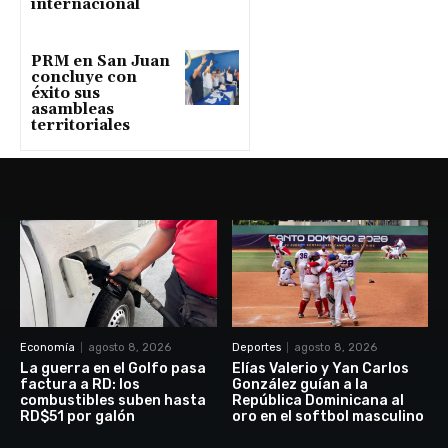
internacional
PRM en San Juan
concluye con
éxito sus
asambleas
territoriales
Economía
agosto 8, 2026
Deportes
agosto 8, 2026
La guerra en el Golfo pasa
Elías Valerio y Yan Carlos
factura a RD: los
González guían a la
combustibles suben hasta
República Dominicana al
RD$51 por galón
oro en el softbol masculino