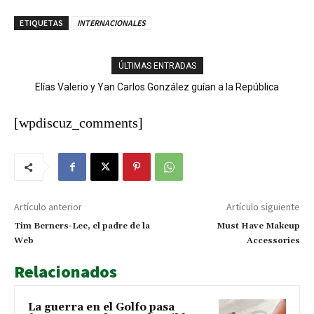
ETIQUETAS
INTERNACIONALES
ÚLTIMAS ENTRADAS
Elías Valerio y Yan Carlos González guían a la República
Ladrones cargan con más de RD$100 mil y equipos de un
Dominicana al oro en el softbol masculino
negocio en San José de Ocoa
[wpdiscuz_comments]
Artículo anterior
Artículo siguiente
Tim Berners-Lee, el padre de la
Must Have Makeup
Web
Accessories
Relacionados
La guerra en el Golfo pasa