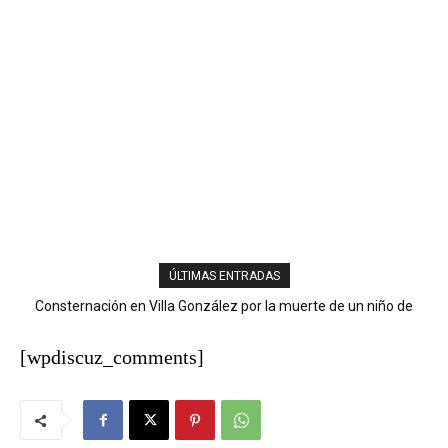
ÚLTIMAS ENTRADAS
Consternación en Villa González por la muerte de un niño de
Ministerio Público y DNCD desarticulan red de narcotráfico en
nueve años tras descarga eléctrica
Operación LGTCA
[wpdiscuz_comments]