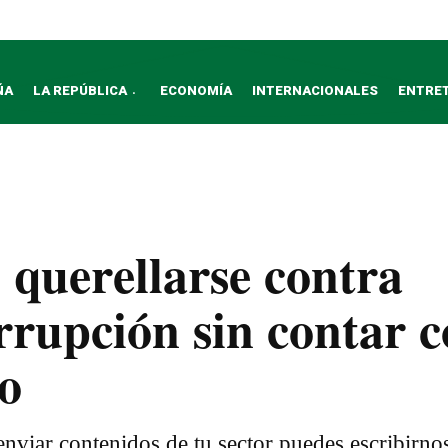
ÑA
LA REPÚBLICA
ECONOMÍA
INTERNACIONALES
ENTRE
querellarse contra
rrupción sin contar 
co
nviar contenidos de tu sector puedes escribirno