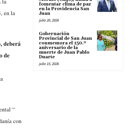
 la
fomentar clima de paz
en la Providencia San
, en la
Juan
julio 20, 2026
.
Gobernación
Provincial de San Juan
, deberá
conmemora el 150.º
aniversario de la
muerte de Juan Pablo
o de
Duarte
julio 15, 2026
la
ental “
danía con