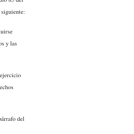
 siguiente:
tuirse
s y las
ejercicio
rechos
párrafo del