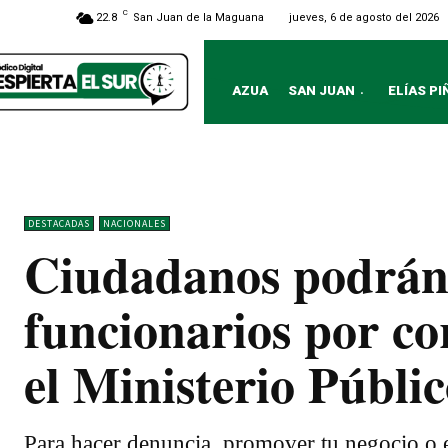
C
jueves, 6 de agosto del 2026
22.8
San Juan de la Maguana
AZUA
SAN JUAN
ELÍAS PI
DESTACADAS
NACIONALES
Ciudadanos podrán 
funcionarios por co
el Ministerio Públi
Para hacer denuncia, promover tu negocio o e