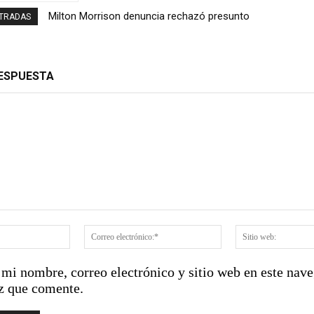
Milton Morrison denuncia rechazó presunto
Autobús con explosivos es desactivado en zona
NTRADAS
soborno millonario durante su gestión en el
cercana donde se envestirá a De la Espriella
INTRANT
RESPUESTA
:
Nombre:*
Correo
electrónico:*
mi nombre, correo electrónico y sitio web en este nave
z que comente.