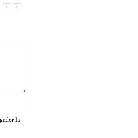
Sitio
web:
gador la