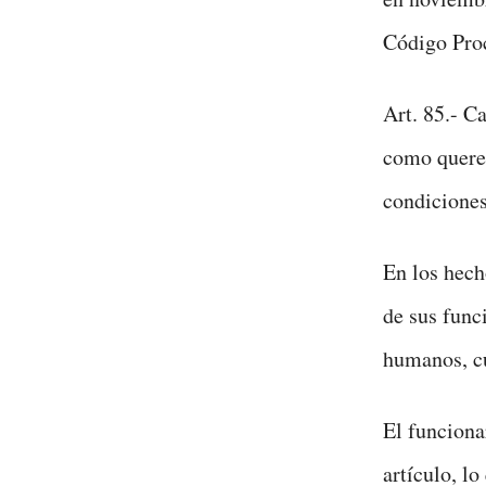
Código Proc
Art. 85.- C
como querel
condiciones
En los hech
de sus func
humanos, cu
El funciona
artículo, lo