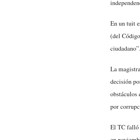
independenc
En un tuit 
(del Código
ciudadano”
La magistra
decisión po
obstáculos 
por corrupc
El TC falló
en noviembr