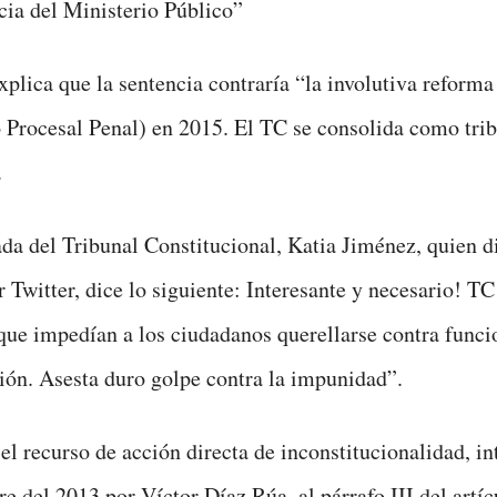
ia del Ministerio Público”
explica que la sentencia contraría “la involutiva reform
 Procesal Penal) en 2015. El TC se consolida como tri
.
da del Tribunal Constitucional, Katia Jiménez, quien d
r Twitter, dice lo siguiente: Interesante y necesario! T
que impedían a los ciudadanos querellarse contra funci
ión. Asesta duro golpe contra la impunidad”.
 el recurso de acción directa de inconstitucionalidad, in
e del 2013 por Víctor Díaz Rúa, al párrafo III del artíc