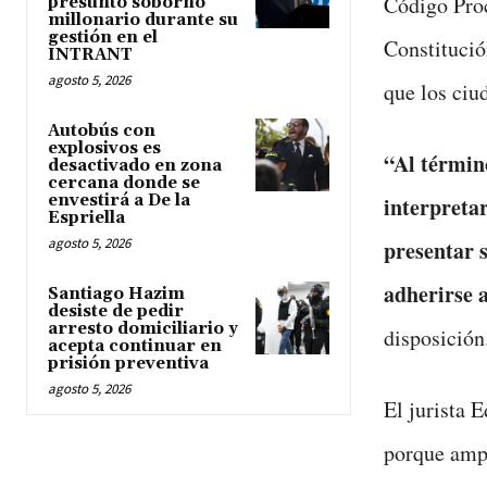
Código Proc
presunto soborno
millonario durante su
gestión en el
Constitució
INTRANT
agosto 5, 2026
que los ciu
Autobús con
explosivos es
“Al términ
desactivado en zona
cercana donde se
envestirá a De la
interpreta
Espriella
agosto 5, 2026
presentar 
adherirse a
Santiago Hazim
desiste de pedir
arresto domiciliario y
disposición
acepta continuar en
prisión preventiva
agosto 5, 2026
El jurista 
porque ampl