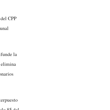
a del CPP
bunal
ifunde la
C elimina
onarios
terpuesto
ulo 85 del