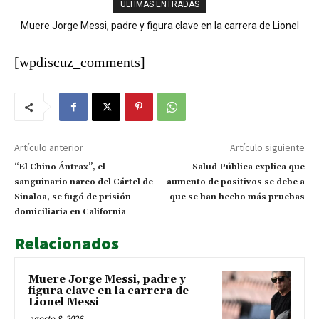
ÚLTIMAS ENTRADAS
Muere Jorge Messi, padre y figura clave en la carrera de Lionel
Sanjuanero Ferdy Agramonte conquista el oro en los 800 metros
y lleva a Dominicana a 33 preseas doradas
Messi
[wpdiscuz_comments]
Artículo anterior
Artículo siguiente
“El Chino Ántrax”, el
Salud Pública explica que
sanguinario narco del Cártel de
aumento de positivos se debe a
Sinaloa, se fugó de prisión
que se han hecho más pruebas
domiciliaria en California
Relacionados
Muere Jorge Messi, padre y
figura clave en la carrera de
Lionel Messi
agosto 8, 2026