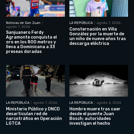
Noticias de San Juan
LA REPÚBLICA
agosto 7, 2026
agosto 7, 2026
Consternación en Villa
Sanjuanero Ferdy
González por la muerte de
Agramonte conquista el
un niño de nueve años tras
oro en los 800 metros y
descarga eléctrica
lleva a Dominicana a 33
preseas doradas
LA REPÚBLICA
agosto 7, 2026
LA REPÚBLICA
agosto 6, 2026
Ministerio Público y DNCD
Hombre muere tras caer
desarticulan red de
desde el puente Juan
narcotráfico en Operación
Bosch; autoridades
LGTCA
investigan el hecho