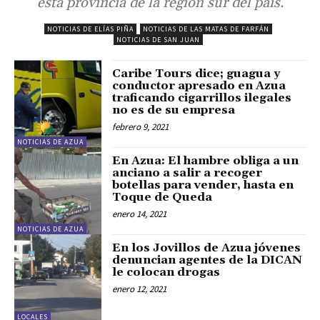
esta provincia de la región sur del país.
NOTICIAS DE ELÍAS PIÑA
NOTICIAS DE LAS MATAS DE FARFÁN
NOTICIAS DE SAN JUAN
Caribe Tours dice; guagua y
conductor apresado en Azua
traficando cigarrillos ilegales
no es de su empresa
febrero 9, 2021
NOTICIAS DE AZUA
En Azua: El hambre obliga a un
anciano a salir a recoger
botellas para vender, hasta en
Toque de Queda
enero 14, 2021
NOTICIAS DE AZUA
En los Jovillos de Azua jóvenes
denuncian agentes de la DICAN
le colocan drogas
enero 12, 2021
LOCALES