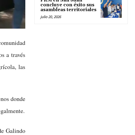
PRM en San Juan
concluye con éxito sus
asambleas territoriales
julio 20, 2026
 comunidad
os a través
ícola, las
renos donde
egalmente.
de Galindo