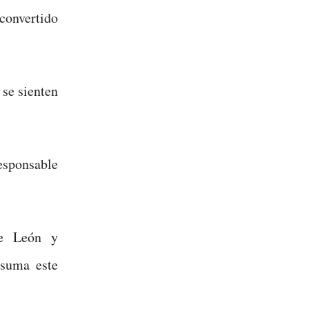
 convertido
 se sienten
esponsable
de León y
asuma este