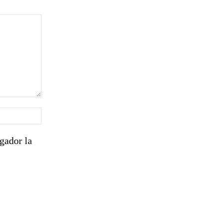
Sitio
web:
gador la