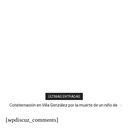
ÚLTIMAS ENTRADAS
Consternación en Villa González por la muerte de un niño de
Ministerio Público y DNCD desarticulan red de narcotráfico en
nueve años tras descarga eléctrica
Operación LGTCA
[wpdiscuz_comments]