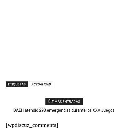
ETIQUETAS
ACTUALIDAD
ÚLTIMAS ENTRADAS
DAEH atendió 293 emergencias durante los XXV Juegos
Centroamericanos; 175 pacientes fueron trasladados a centros
de salud
[wpdiscuz_comments]