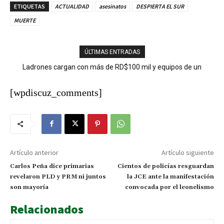
ETIQUETAS
ACTUALIDAD
asesinatos
DESPIERTA EL SUR
MUERTE
ÚLTIMAS ENTRADAS
Abinader y Delignes liderarán el PRM tras pacto de plancha única
Ladrones cargan con más de RD$100 mil y equipos de un
negocio en San José de Ocoa
[wpdiscuz_comments]
Artículo anterior
Artículo siguiente
Carlos Peña dice primarias
Cientos de policías resguardan
revelaron PLD y PRM ni juntos
la JCE ante la manifestación
son mayoría
convocada por el leonelismo
Relacionados