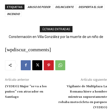
ETIQUETAS
ABUSO DE PODER
DELINCUENTE
DESPIERTA EL SUR
INCENDIO
ÚLTIMAS ENTRADAS
Consternación en Villa González por la muerte de un niño de
Ministerio Público y DNCD desarticulan red de narcotráfico en
nueve años tras descarga eléctrica
Operación LGTCA
[wpdiscuz_comments]
Artículo anterior
Artículo siguiente
(VIDEO) Mujer “se va a los
Vigilante de Multiplaza La
puños” con atracador en
Romana hiere a hombre
Santiago
mientras supuestamente
robaba motocicleta en parqueo
(VIDEO)