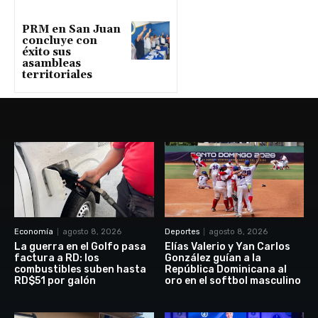
PRM en San Juan
concluye con
éxito sus
asambleas
territoriales
Economía
agosto 8, 2026
Deportes
agosto 8, 2026
La guerra en el Golfo pasa
Elías Valerio y Yan Carlos
factura a RD: los
González guían a la
combustibles suben hasta
República Dominicana al
RD$51 por galón
oro en el softbol masculino