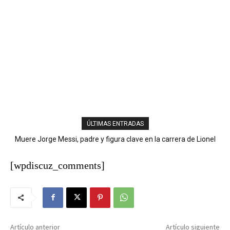
ÚLTIMAS ENTRADAS
Muere Jorge Messi, padre y figura clave en la carrera de Lionel
Sanjuanero Ferdy Agramonte conquista el oro en los 800 metros
y lleva a Dominicana a 33 preseas doradas
Messi
[wpdiscuz_comments]
Artículo anterior
Artículo siguiente