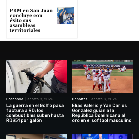
PRM en San Juan
concluye con
éxito sus
asambleas
territoriales
Economía
agosto 8, 2026
Deportes
agosto 8, 2026
La guerra en el Golfo pasa
Elías Valerio y Yan Carlos
factura a RD: los
González guían a la
combustibles suben hasta
República Dominicana al
RD$51 por galón
oro en el softbol masculino