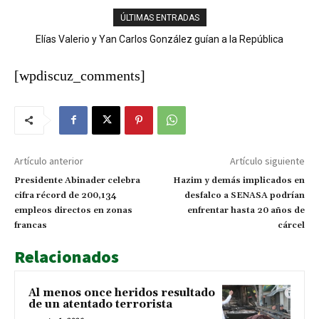
ÚLTIMAS ENTRADAS
Elías Valerio y Yan Carlos González guían a la República
Ladrones cargan con más de RD$100 mil y equipos de un
Dominicana al oro en el softbol masculino
negocio en San José de Ocoa
[wpdiscuz_comments]
Artículo anterior
Artículo siguiente
Presidente Abinader celebra
Hazim y demás implicados en
cifra récord de 200,134
desfalco a SENASA podrían
empleos directos en zonas
enfrentar hasta 20 años de
francas
cárcel
Relacionados
Al menos once heridos resultado
de un atentado terrorista