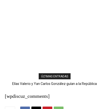
ÚLTIMAS ENTRADAS
Elías Valerio y Yan Carlos González guían a la República
Ladrones cargan con más de RD$100 mil y equipos de un
Dominicana al oro en el softbol masculino
negocio en San José de Ocoa
[wpdiscuz_comments]