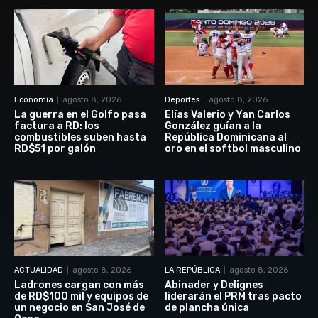
Economía
agosto 8, 2026
Deportes
agosto 8, 2026
La guerra en el Golfo pasa
Elías Valerio y Yan Carlos
factura a RD: los
González guían a la
combustibles suben hasta
República Dominicana al
RD$51 por galón
oro en el softbol masculino
ACTUALIDAD
agosto 8, 2026
LA REPÚBLICA
agosto 8, 2026
Ladrones cargan con más
Abinader y Delignes
de RD$100 mil y equipos de
liderarán el PRM tras pacto
un negocio en San José de
de plancha única