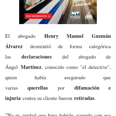
Henry Manuel Guzmán
El abogado
Álvarez
desmintió de forma categórica
declaraciones
las
del abogado de
Martínez
Ángel
, conocido como "el detective",
quien había asegurado que
querellas
difamación e
varias
por
injuria
retiradas
contra su cliente fueron
.
"No es verdad que haya habido acuerdo con esa