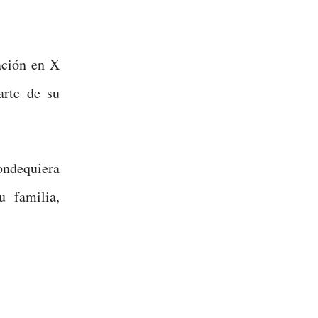
ación en X
arte de su
dondequiera
u familia,