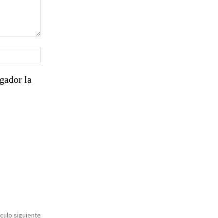
Sitio
web:
gador la
ículo siguiente