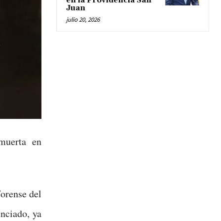
en la Providencia San
Juan
julio 20, 2026
muerta en
Forense del
nciado, ya