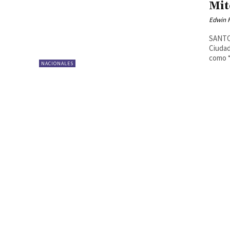
Mit
Edwin F
SANTO 
Ciudad
como “
NACIONALES